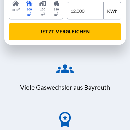
2
100
150
180
KWh
50 m
2
2
2
m
m
m
JETZT VERGLEICHEN
Viele Gaswechsler aus Bayreuth