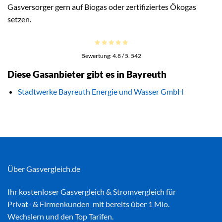
Gasversorger gern auf Biogas oder zertifiziertes Ökogas
setzen.
Bewertung:
4.8
/ 5.
542
Diese Gasanbieter gibt es in Bayreuth
Stadtwerke Bayreuth Energie und Wasser GmbH
Über Gasvergleich.de
Ihr kostenloser
Gasvergleich
&
Stromvergleich
für
Privat- & Firmenkunden mit bereits über 1 Mio.
Wechslern und den Top Tarifen.