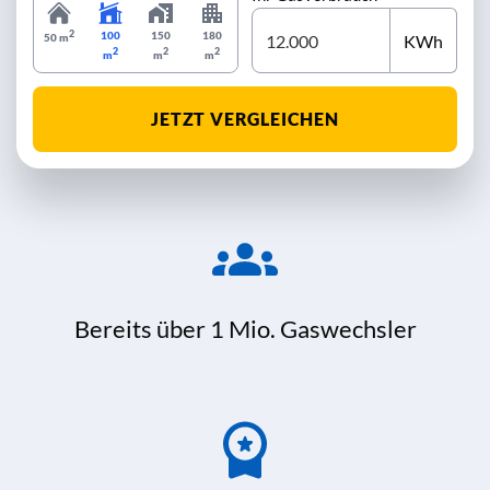
2
100
150
180
KWh
50 m
2
2
2
m
m
m
JETZT VERGLEICHEN
Bereits über 1 Mio. Gaswechsler