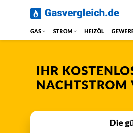
Zum
Inhalt
springen
GAS
STROM
HEIZÖL
GEWER
IHR KOSTENLO
NACHTSTROM 
Die g