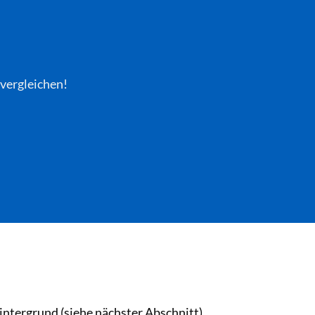
 vergleichen!
intergrund (siehe nächster Abschnitt).