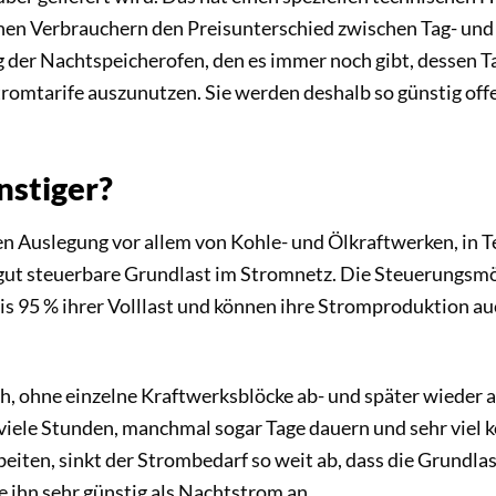
en Verbrauchern den Preisunterschied zwischen Tag- und
g der Nachtspeicherofen, den es immer noch gibt, dessen Ta
romtarife auszunutzen. Sie werden deshalb so günstig offe
nstiger?
en Auslegung vor allem von Kohle- und Ölkraftwerken, in 
r gut steuerbare Grundlast im Stromnetz. Die Steuerungsmö
bis 95 % ihrer Volllast und können ihre Stromproduktion au
h, ohne einzelne Kraftwerksblöcke ab- und später wieder a
viele Stunden, manchmal sogar Tage dauern und sehr viel k
beiten, sinkt der Strombedarf so weit ab, dass die Grundl
 ihn sehr günstig als Nachtstrom an.