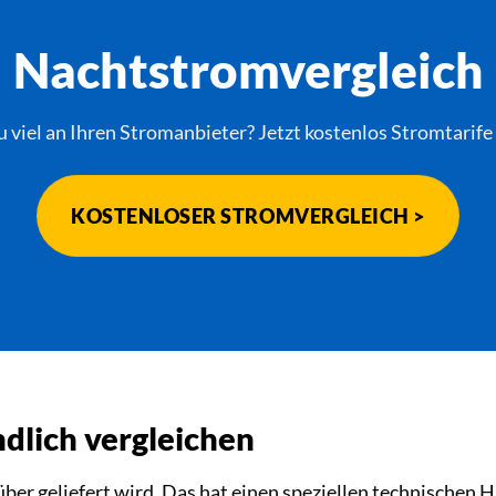
Nachtstromvergleich
u viel an Ihren Stromanbieter? Jetzt kostenlos Stromtarife
KOSTENLOSER STROMVERGLEICH >
dlich vergleichen
über geliefert wird. Das hat einen speziellen technischen H