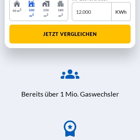
2
100
150
180
KWh
50 m
2
2
2
m
m
m
JETZT VERGLEICHEN
Bereits über 1 Mio. Gaswechsler