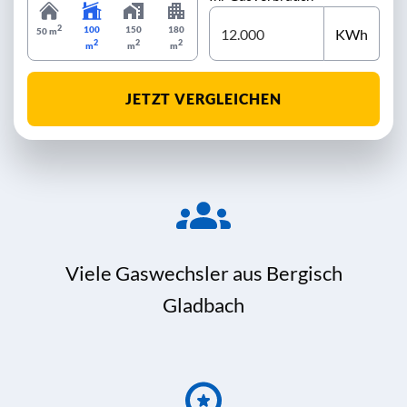
2
100
150
180
KWh
50 m
2
2
2
m
m
m
JETZT VERGLEICHEN
Viele Gaswechsler aus Bergisch
Gladbach