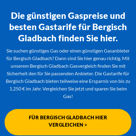
Die günstigen Gaspreise und
besten Gastarife für Bergisch
Gladbach finden Sie hier.
Sie suchen günstiges Gas oder einen günstigen Gasanbieter
für Bergisch Gladbach? Dann sind Sie hier genau richtig. Mit
unserem Bergisch Gladbach Gasvergleich finden Sie mit
Sicherheit den für Sie passenden Anbieter. Die Gastarife für
Bergisch Gladbach bieten teilweise eine Ersparnis von bis zu
1.250 € im Jahr. Vergleichen Sie jetzt und sparen Sie beim
Gas!
FÜR BERGISCH GLADBACH HIER
VERGLEICHEN >