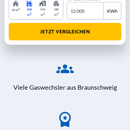
2
100
150
180
KWh
50 m
2
2
2
m
m
m
JETZT VERGLEICHEN
Viele Gaswechsler aus Braunschweig