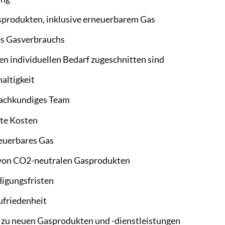
sprodukten, inklusive erneuerbarem Gas
es Gasverbrauchs
en individuellen Bedarf zugeschnitten sind
altigkeit
fachkundiges Team
kte Kosten
neuerbares Gas
 von CO2-neutralen Gasprodukten
digungsfristen
ufriedenheit
zu neuen Gasprodukten und -dienstleistungen