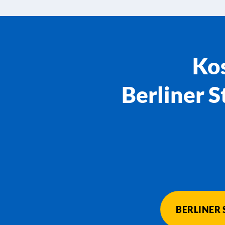
Kos
Berliner 
BERLINER