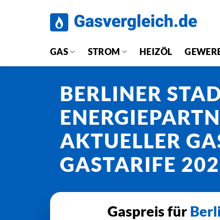
Zum
Inhalt
springen
GAS
STROM
HEIZÖL
GEWER
BERLINER STA
ENERGIEPART
AKTUELLER GA
GASTARIFE 20
Gaspreis für
Berl