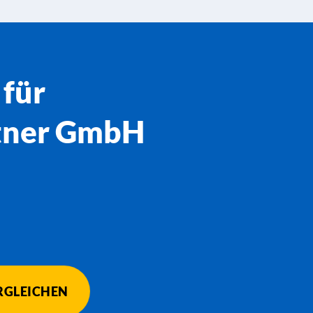
 für
rtner GmbH
RGLEICHEN