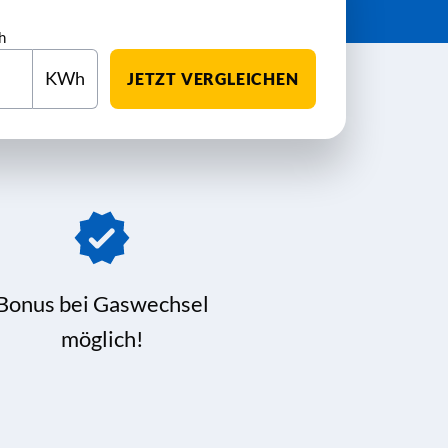
h
KWh
JETZT VERGLEICHEN
Bonus bei Gaswechsel
möglich!