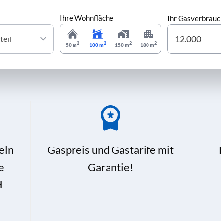
Ihre Wohnfläche
Ihr Gasverbrauc
2
2
2
2
50 m
100 m
150 m
180 m
eln
Gaspreis und Gastarife mit
e
Garantie!
H