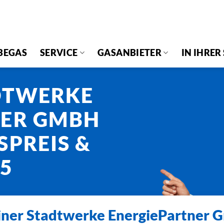
BEGAS
SERVICE
GASANBIETER
IN IHRER
DTWERKE
NER GMBH
SPREIS &
25
iner Stadtwerke EnergiePartner