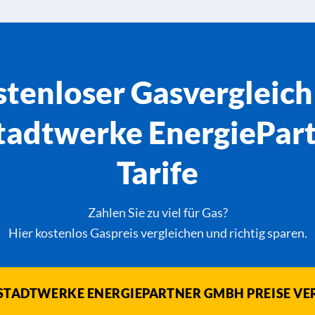
tenloser Gasvergleich
Stadtwerke EnergiePa
Tarife
Zahlen Sie zu viel für Gas?
Hier kostenlos Gaspreis vergleichen und richtig sparen.
 STADTWERKE ENERGIEPARTNER GMBH PREISE VE