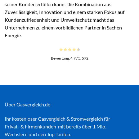
seiner Kunden erfüllen kann. Die Kombination aus
Zuverlässigkeit, Innovation und einem starken Fokus auf
Kundenzufriedenheit und Umweltschutz macht das
Unternehmen zu einem vorbildlichen Partner in Sachen
Energie.
Bewertung:
4.7
/ 5.
572
Über Gasvergleich.de
Ihr kostenloser
Gasvergleich
&
Stromvergleich
für
Privat- & Firmenkunden mit bereits über 1 Mio.
Wechslern und den Top Tarifen.