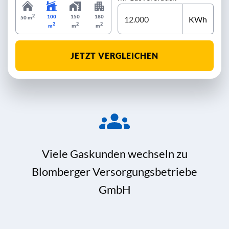
2
100
150
180
KWh
50 m
2
2
2
m
m
m
JETZT VERGLEICHEN
Viele Gaskunden wechseln zu
Blomberger Versorgungsbetriebe
GmbH