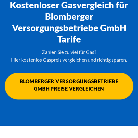
Kostenloser Gasvergleich für
Blomberger
Versorgungsbetriebe GmbH
Tarife
Zahlen Sie zu viel für Gas?
Hier kostenlos Gaspreis vergleichen und richtig sparen.
BLOMBERGER VERSORGUNGSBETRIEBE
GMBH PREISE VERGLEICHEN