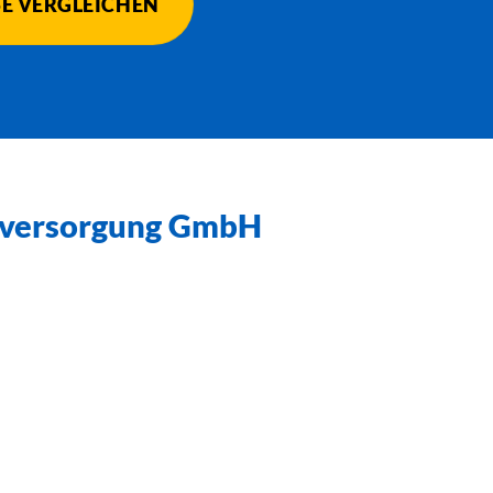
E VERGLEICHEN
rversorgung GmbH