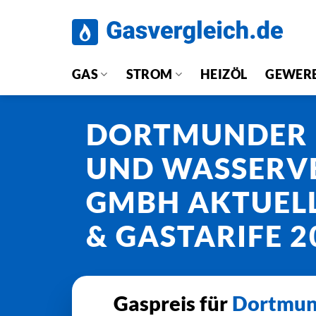
Zum
Inhalt
springen
GAS
STROM
HEIZÖL
GEWER
DORTMUNDER 
UND WASSERV
GMBH AKTUELL
& GASTARIFE 2
Gaspreis für
Dortmun