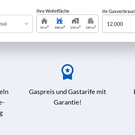
Ihre Wohnfläche
Ihr Gasverbrauc
2
2
2
2
50 m
100 m
150 m
180 m
eln
Gaspreis und Gastarife mit
e-
Garantie!
g