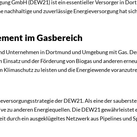
ng GmbH (DEW21) ist ein essentieller Versorger in Dortm
e nachhaltige und zuverlässige Energieversorgung hat si
ement im Gasbereich
d Unternehmen in Dortmund und Umgebung mit Gas. Der Fo
em Einsatz und der Förderung von Biogas und anderen erne
m Klimaschutz zu leisten und die Energiewende voranzutre
rgieversorgungsstrategie der DEW21. Als eine der sauberste
ive zu anderen Energiequellen. Die DEW21 gewährleistet 
t durch ein ausgeklügeltes Netzwerk aus Pipelines und Sp