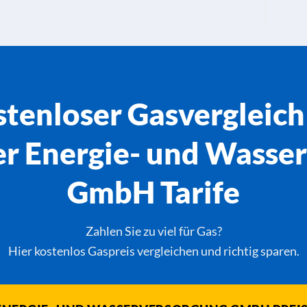
tenloser Gasvergleich
 Energie- und Wasse
GmbH Tarife
Zahlen Sie zu viel für Gas?
Hier kostenlos Gaspreis vergleichen und richtig sparen.