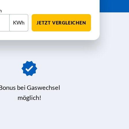
h
KWh
JETZT VERGLEICHEN
Bonus bei Gaswechsel
möglich!