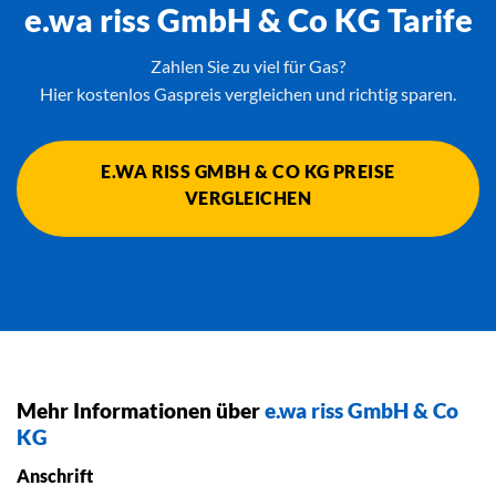
e.wa riss GmbH & Co KG Tarife
Zahlen Sie zu viel für Gas?
Hier kostenlos Gaspreis vergleichen und richtig sparen.
E.WA RISS GMBH & CO KG PREISE
VERGLEICHEN
Mehr Informationen über
e.wa riss GmbH & Co
KG
Anschrift