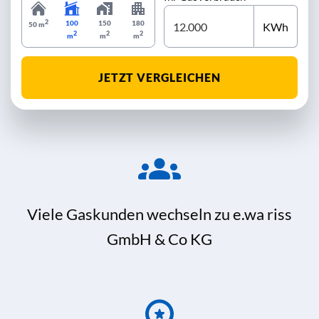
2
100
150
180
KWh
50 m
2
2
2
m
m
m
JETZT VERGLEICHEN
Viele Gaskunden wechseln zu e.wa riss
GmbH & Co KG