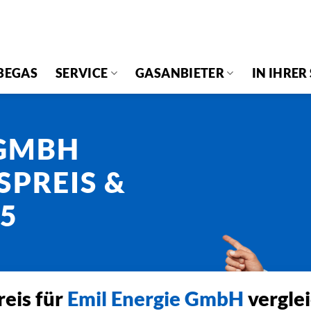
BEGAS
SERVICE
GASANBIETER
IN IHRER
 GMBH
SPREIS &
25
eis für
Emil Energie GmbH
vergle