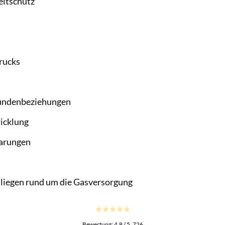
eltschutz
rucks
 Kundenbeziehungen
icklung
parungen
nliegen rund um die Gasversorgung
Bewertung:
4.8
/ 5.
726