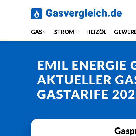
Zum
Inhalt
springen
GAS
STROM
HEIZÖL
GEWER
EMIL ENERGIE
AKTUELLER GA
GASTARIFE 20
Gaspr