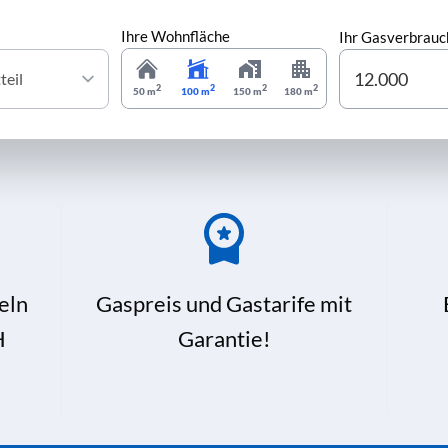
Ihre Wohnfläche
Ihr Gasverbrauc
2
2
2
2
50 m
100 m
150 m
180 m
eln
Gaspreis und Gastarife mit
H
Garantie!