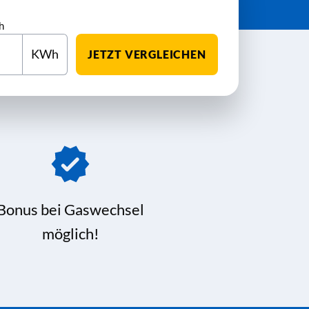
h
KWh
JETZT VERGLEICHEN
Bonus bei Gaswechsel
möglich!