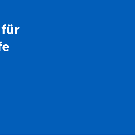
 für
fe