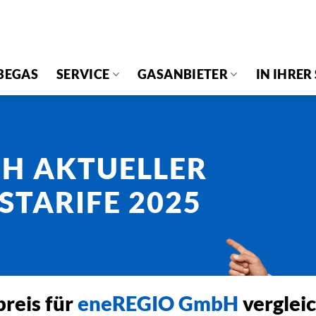
BEGAS
SERVICE
GASANBIETER
IN IHRER
H AKTUELLER
STARIFE 2025
reis für
eneREGIO GmbH
verglei