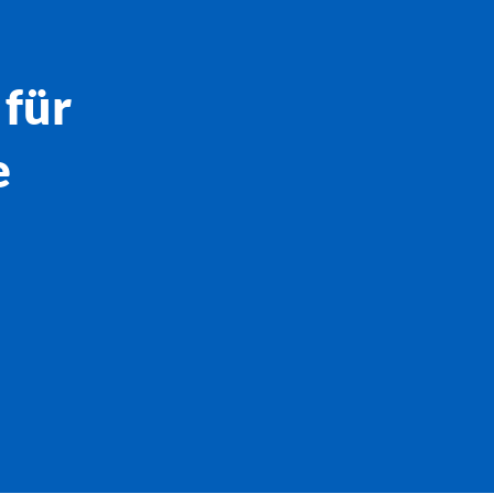
 für
e