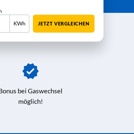
h
KWh
JETZT VERGLEICHEN
Bonus bei Gaswechsel
möglich!