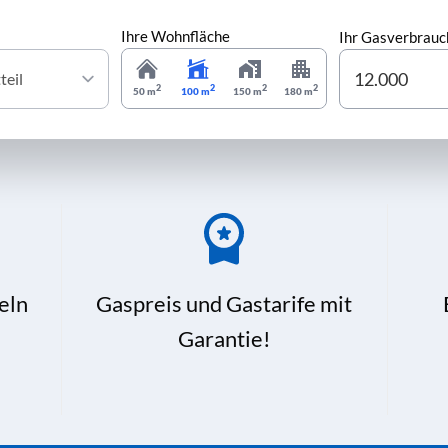
Ihre Wohnfläche
Ihr Gasverbrauc
2
2
2
2
50 m
100 m
150 m
180 m
eln
Gaspreis und Gastarife mit
Garantie!