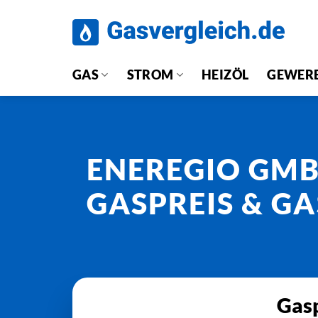
Zum
Inhalt
springen
GAS
STROM
HEIZÖL
GEWER
ENEREGIO GMB
GASPREIS & GA
Gasp