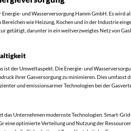
der Energie- und Wasserversorgung Hamm GmbH. Es wird als e
en Bereichen wie Heizung, Kochen und in der Industrie ei
tur getätigt, darunter in ein weitverzweigtes Netz von Gas
ltigkeit
Gas ist der Umweltaspekt. Die Energie- und Wasserverso
abdruck ihrer Gasversorgung zu minimieren. Dies umfasst 
zienter und emissionsarmer Technologien bei der Gasverte
zt das Unternehmen modernste Technologien. Smart-Grid-T
 eine optimierte Verteilung und Nutzung der Ressourcen. 