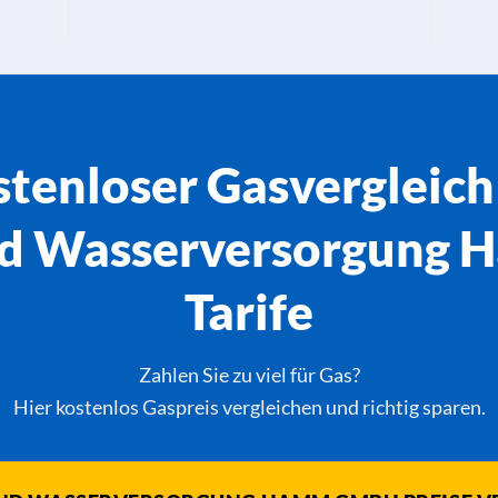
tenloser Gasvergleich
und Wasserversorgung
Tarife
Zahlen Sie zu viel für Gas?
Hier kostenlos Gaspreis vergleichen und richtig sparen.