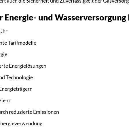
ert auch die Sicherheit und Zuverlässigkeit der Gasversor
 der Energie- und Wasserversorg
 Uhr
nte Tarifmodelle
rgie
erte Energielösungen
und Technologie
Energieträgern
zienz
rch reduzierte Emissionen
 Energieverwendung