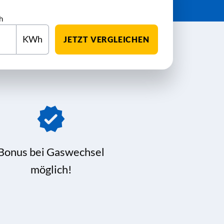
h
KWh
JETZT VERGLEICHEN
Bonus bei Gaswechsel
möglich!