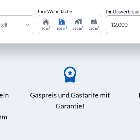
Ihre Wohnfläche
Ihr Gasverbrauc
2
2
2
2
50 m
100 m
150 m
180 m
eln
Gaspreis und Gastarife mit
Garantie!
mm