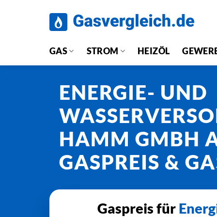
Zum
Inhalt
springen
GAS
STROM
HEIZÖL
GEWER
ENERGIE- UND
WASSERVERS
HAMM GMBH A
GASPREIS & GA
Gaspreis für
Energ