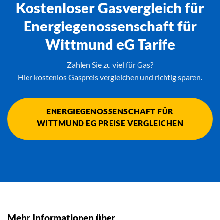
Kostenloser Gasvergleich für
Energiegenossenschaft für
Wittmund eG Tarife
Zahlen Sie zu viel für Gas?
Hier kostenlos Gaspreis vergleichen und richtig sparen.
ENERGIEGENOSSENSCHAFT FÜR
WITTMUND EG PREISE VERGLEICHEN
Mehr Informationen über