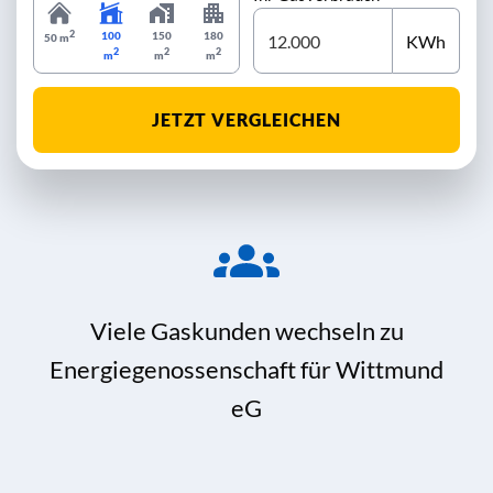
2
100
150
180
KWh
50 m
2
2
2
m
m
m
JETZT VERGLEICHEN
Viele Gaskunden wechseln zu
Energiegenossenschaft für Wittmund
eG