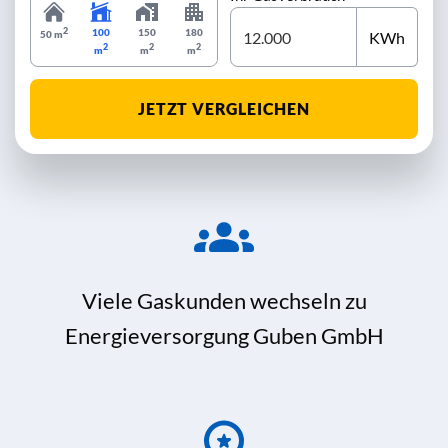
2
100
150
180
KWh
50 m
2
2
2
m
m
m
JETZT VERGLEICHEN
Viele Gaskunden wechseln zu
Energieversorgung Guben GmbH