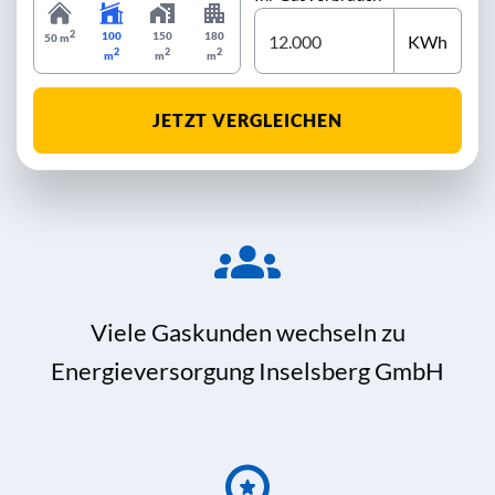
2
100
150
180
KWh
50 m
2
2
2
m
m
m
JETZT VERGLEICHEN
Viele Gaskunden wechseln zu
Energieversorgung Inselsberg GmbH