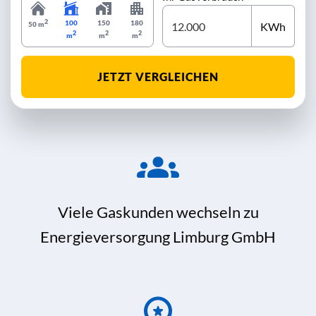
2
100
150
180
KWh
50 m
2
2
2
m
m
m
JETZT VERGLEICHEN
Viele Gaskunden wechseln zu
Energieversorgung Limburg GmbH