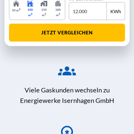
2
100
150
180
KWh
50 m
2
2
2
m
m
m
JETZT VERGLEICHEN
Viele Gaskunden wechseln zu
Energiewerke Isernhagen GmbH