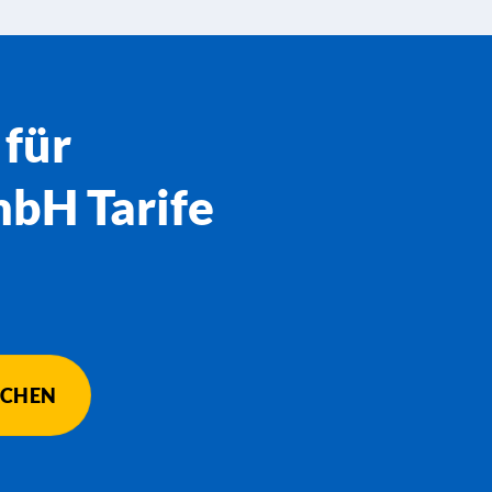
 für
bH Tarife
ICHEN