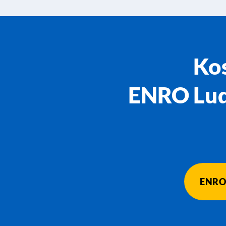
Kos
ENRO Lud
ENRO