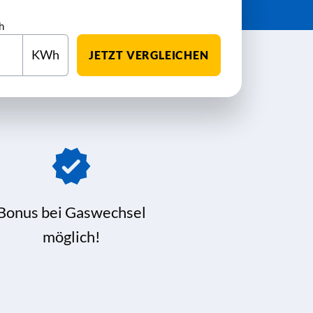
h
KWh
JETZT VERGLEICHEN
Bonus bei Gaswechsel
möglich!