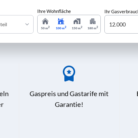
Ihre Wohnfläche
Ihr Gasverbrauc
2
2
2
2
50 m
100 m
150 m
180 m
eln
Gaspreis und Gastarife mit
er
Garantie!