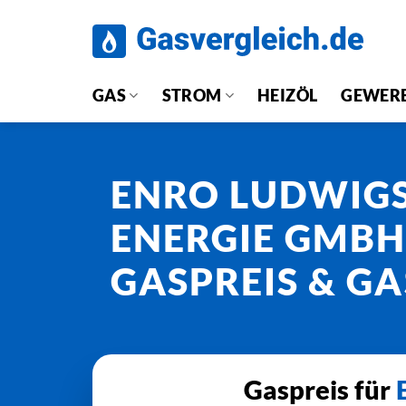
Zum
Inhalt
springen
GAS
STROM
HEIZÖL
GEWER
ENRO LUDWIG
ENERGIE GMBH
GASPREIS & GA
Gaspreis für