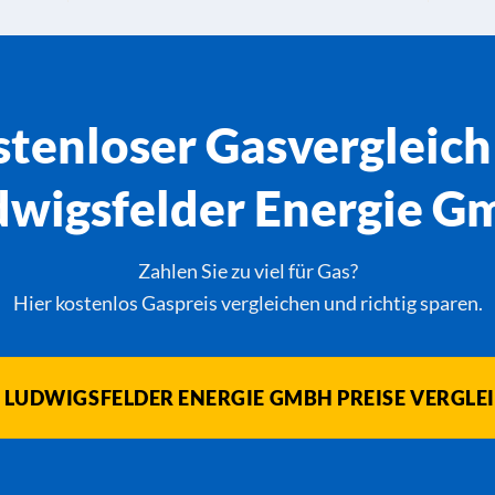
tenloser Gasvergleich
wigsfelder Energie Gm
Zahlen Sie zu viel für Gas?
Hier kostenlos Gaspreis vergleichen und richtig sparen.
 LUDWIGSFELDER ENERGIE GMBH PREISE VERGLE