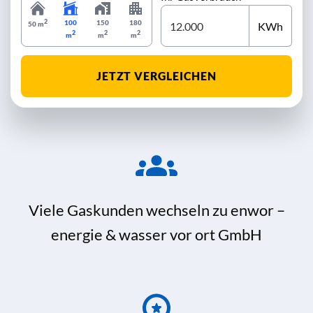
2
100
150
180
KWh
50 m
2
2
2
m
m
m
JETZT VERGLEICHEN
Viele Gaskunden wechseln zu enwor –
energie & wasser vor ort GmbH