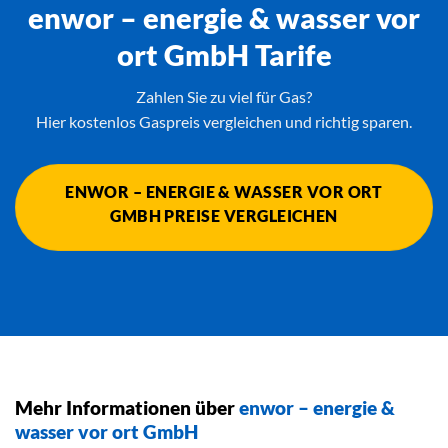
enwor – energie & wasser vor
ort GmbH Tarife
Zahlen Sie zu viel für Gas?
Hier kostenlos Gaspreis vergleichen und richtig sparen.
ENWOR – ENERGIE & WASSER VOR ORT
GMBH PREISE VERGLEICHEN
Mehr Informationen über
enwor – energie &
wasser vor ort GmbH