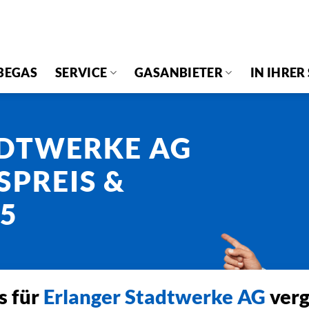
BEGAS
SERVICE
GASANBIETER
IN IHRER
ADTWERKE AG
SPREIS &
25
s für
Erlanger Stadtwerke AG
verg