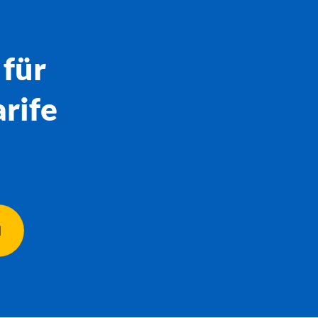
 für
rife
N