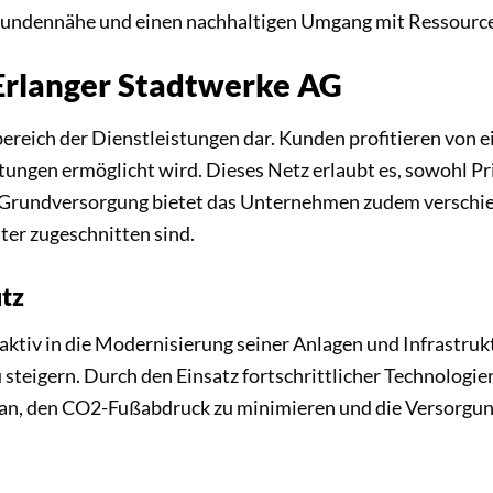
r, Kundennähe und einen nachhaltigen Umgang mit Ressourc
Erlanger Stadtwerke AG
bereich der Dienstleistungen dar. Kunden profitieren von 
itungen ermöglicht wird. Dieses Netz erlaubt es, sowohl 
r Grundversorgung bietet das Unternehmen zudem verschie
er zugeschnitten sind.
tz
ktiv in die Modernisierung seiner Anlagen und Infrastrukt
steigern. Durch den Einsatz fortschrittlicher Technologi
aran, den CO2-Fußabdruck zu minimieren und die Versorgun