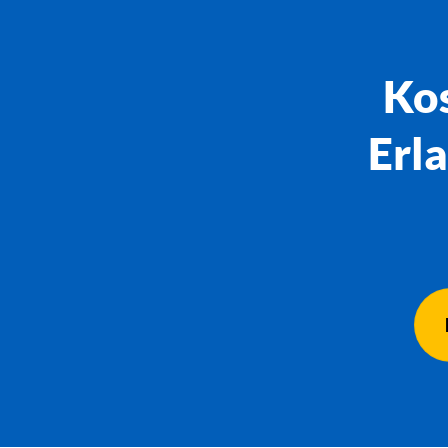
Kos
Erl