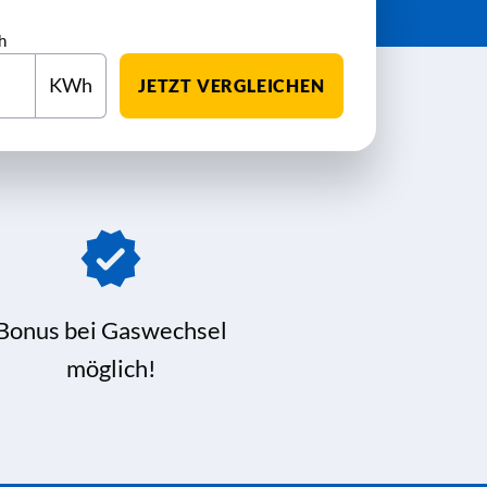
h
KWh
JETZT VERGLEICHEN
Bonus bei Gaswechsel
möglich!