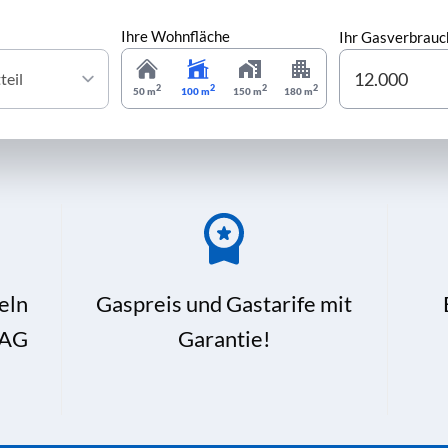
Ihre Wohnfläche
Ihr Gasverbrauc
2
2
2
2
50 m
100 m
150 m
180 m
eln
Gaspreis und Gastarife mit
 AG
Garantie!