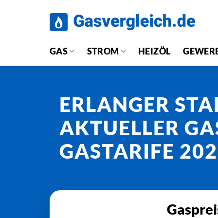
Zum
Inhalt
springen
GAS
STROM
HEIZÖL
GEWER
ERLANGER ST
AKTUELLER GA
GASTARIFE 20
Gasprei