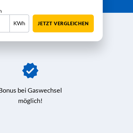
h
KWh
JETZT VERGLEICHEN
Bonus bei Gaswechsel
möglich!