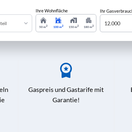
Ihre Wohnfläche
Ihr Gasverbrauc
2
2
2
2
50 m
100 m
150 m
180 m
eln
Gaspreis und Gastarife mit
ie
Garantie!