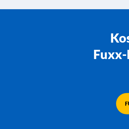
Kos
Fuxx-
F