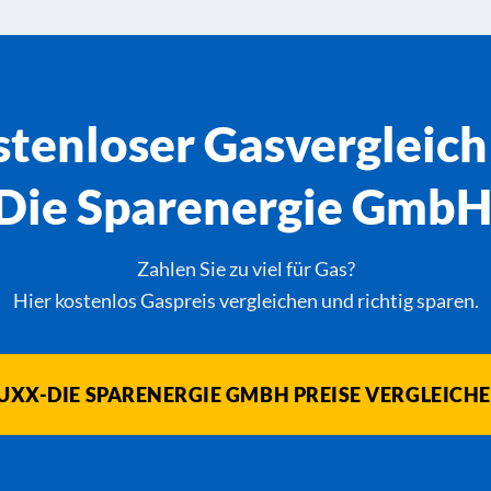
tenloser Gasvergleich
Die Sparenergie GmbH 
Zahlen Sie zu viel für Gas?
Hier kostenlos Gaspreis vergleichen und richtig sparen.
UXX-DIE SPARENERGIE GMBH PREISE VERGLEICH