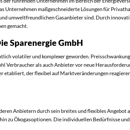
es der führenden Unternehmen im Bereich der Energieverso
das Unternehmen maßgeschneiderte Lösungen für Privatha
n und umweltfreundlichen Gasanbieter sind. Durch innovat
men gemacht.
Die Sparenergie GmbH
ntlich volatiler und komplexer geworden. Preisschwankun
hl Verbraucher als auch Anbieter vor neue Herausforderun
er etabliert, der flexibel auf Marktveränderungen reagier
ren Anbietern durch sein breites und flexibles Angebot an
is hin zu Ökogasoptionen. Die individuellen Bedürfnisse u