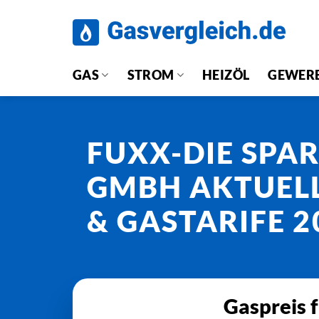
Zum
Inhalt
springen
GAS
STROM
HEIZÖL
GEWER
FUXX-DIE SPA
GMBH AKTUELL
& GASTARIFE 2
Gaspreis 