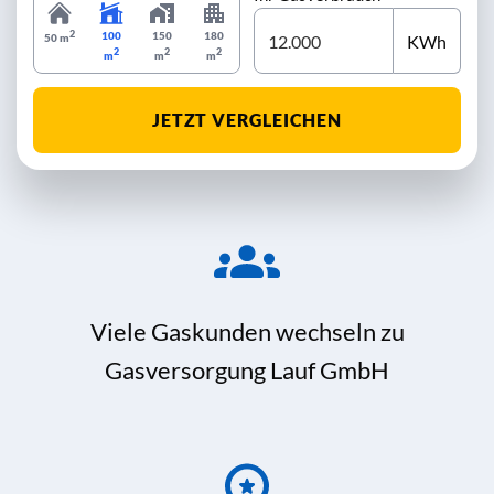
2
100
150
180
KWh
50 m
2
2
2
m
m
m
JETZT VERGLEICHEN
Viele Gaskunden wechseln zu
Gasversorgung Lauf GmbH