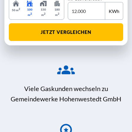
2
100
150
180
KWh
50 m
2
2
2
m
m
m
JETZT VERGLEICHEN
Viele Gaskunden wechseln zu
Gemeindewerke Hohenwestedt GmbH