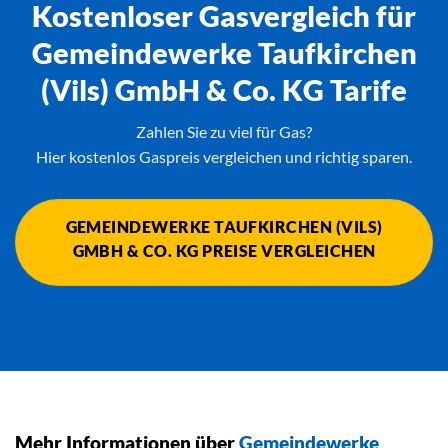
Kostenloser Gasvergleich für
Gemeindewerke Taufkirchen
(Vils) GmbH & Co. KG Tarife
Zahlen Sie zu viel für Gas?
Hier kostenlos Gaspreis vergleichen und richtig sparen.
GEMEINDEWERKE TAUFKIRCHEN (VILS)
GMBH & CO. KG PREISE VERGLEICHEN
Mehr Informationen über
Gemeindewerke