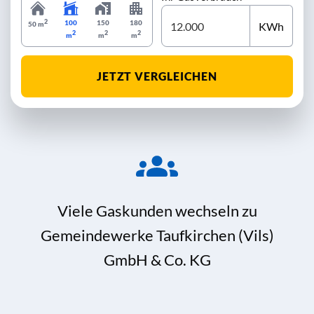
2
100
150
180
KWh
50 m
2
2
2
m
m
m
JETZT VERGLEICHEN
Viele Gaskunden wechseln zu
Gemeindewerke Taufkirchen (Vils)
GmbH & Co. KG