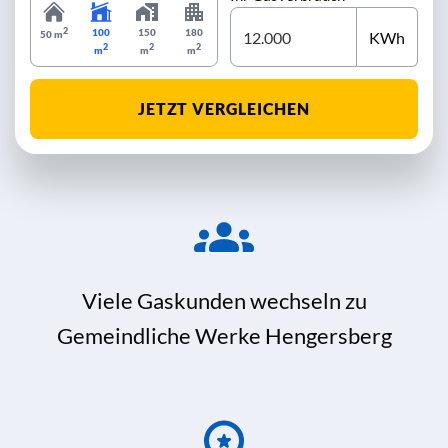
2
100
150
180
KWh
50 m
2
2
2
m
m
m
JETZT VERGLEICHEN
Viele Gaskunden wechseln zu
Gemeindliche Werke Hengersberg