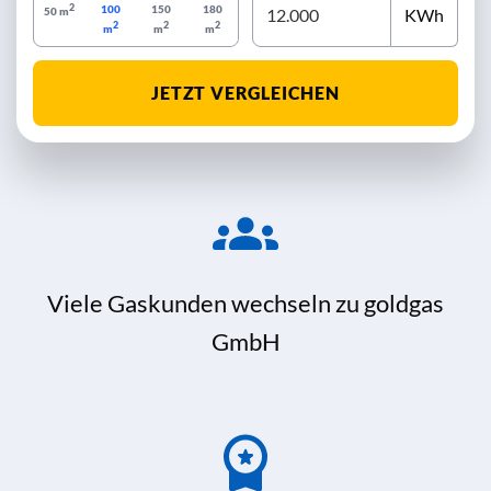
2
100
150
180
KWh
50 m
2
2
2
m
m
m
JETZT VERGLEICHEN
Viele Gaskunden wechseln zu goldgas
GmbH