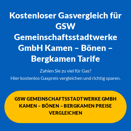
Kostenloser Gasvergleich für
GSW
Gemeinschaftsstadtwerke
GmbH Kamen – Bönen –
Bergkamen Tarife
Zahlen Sie zu viel für Gas?
Hier kostenlos Gaspreis vergleichen und richtig sparen.
GSW GEMEINSCHAFTSSTADTWERKE GMBH
KAMEN – BÖNEN – BERGKAMEN PREISE
VERGLEICHEN