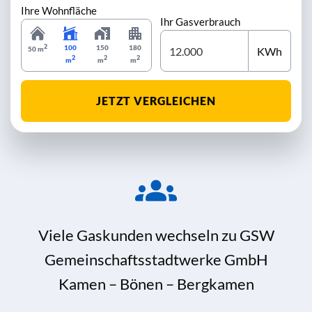
Ihre Wohnfläche
Ihr Gasverbrauch
2
100
150
180
KWh
50 m
2
2
2
m
m
m
JETZT VERGLEICHEN
Viele Gaskunden wechseln zu GSW
Gemeinschaftsstadtwerke GmbH
Kamen – Bönen – Bergkamen