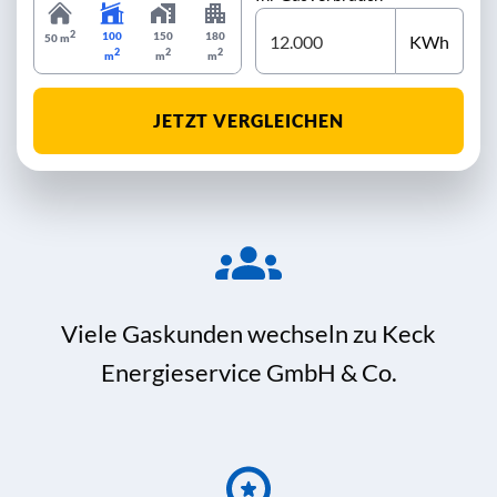
2
100
150
180
KWh
50 m
2
2
2
m
m
m
JETZT VERGLEICHEN
Viele Gaskunden wechseln zu Keck
Energieservice GmbH & Co.