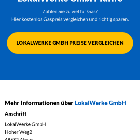
Zahlen Sie zu viel für Gas?
Hier kostenlos Gaspreis vergleichen und richtig sparen.
LOKALWERKE GMBH PREISE VERGLEICHEN
Mehr Informationen über
LokalWerke GmbH
Anschrift
LokalWerke GmbH
Hoher Weg2
48683 Ahaus