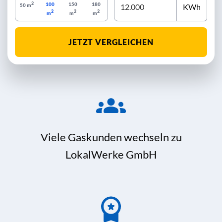
2
100
150
180
KWh
50 m
2
2
2
m
m
m
JETZT VERGLEICHEN
Viele Gaskunden wechseln zu
LokalWerke GmbH