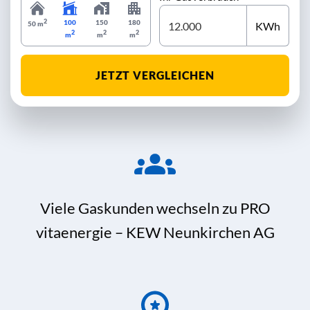
2
100
150
180
KWh
50 m
2
2
2
m
m
m
JETZT VERGLEICHEN
Viele Gaskunden wechseln zu PRO
vitaenergie – KEW Neunkirchen AG