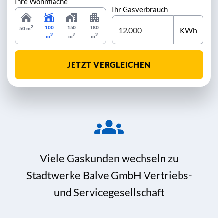
Ihre Wohnfläche
Ihr Gasverbrauch
2
100
150
180
KWh
50 m
2
2
2
m
m
m
JETZT VERGLEICHEN
Viele Gaskunden wechseln zu
Stadtwerke Balve GmbH Vertriebs-
und Servicegesellschaft