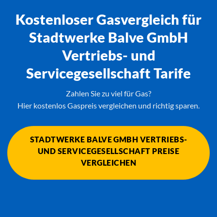
Kostenloser Gasvergleich für
Stadtwerke Balve GmbH
Vertriebs- und
Servicegesellschaft Tarife
Zahlen Sie zu viel für Gas?
Hier kostenlos Gaspreis vergleichen und richtig sparen.
STADTWERKE BALVE GMBH VERTRIEBS-
UND SERVICEGESELLSCHAFT PREISE
VERGLEICHEN