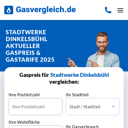
Zum
Inhalt
springen
STADTWERKE
DINKELSBÜHL
AKTUELLER
GASPREIS &
GASTARIFE 2025
Gaspreis für
Stadtwerke Dinkelsbühl
vergleichen:
Ihre Postleitzahl
Ihr Stadtteil
Ihre Wohnfläche
Ihr Gasverbrauch