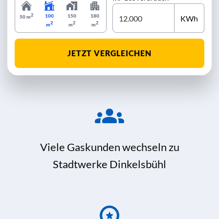
2
100
150
180
KWh
50 m
2
2
2
m
m
m
JETZT VERGLEICHEN
Viele Gaskunden wechseln zu
Stadtwerke Dinkelsbühl