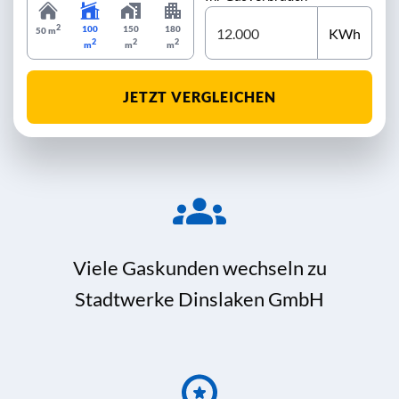
2
100
150
180
KWh
50 m
2
2
2
m
m
m
JETZT VERGLEICHEN
Viele Gaskunden wechseln zu
Stadtwerke Dinslaken GmbH