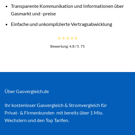
Transparente Kommunikation und Informationen über
Gasmarkt und -preise
Einfache und unkomplizierte Vertragsabwicklung
Bewertung:
4.8
/ 5.
75
Über Gasvergleich.de
Ihr kostenloser
Gasvergleich
&
Stromvergleich
für
Privat- & Firmenkunden mit bereits über 1 Mio.
Wechslern und den Top Tarifen.