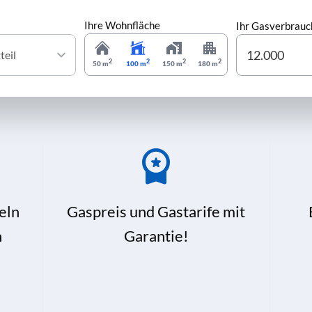
Ihre Wohnfläche
Ihr Gasverbrauc
2
2
2
2
50 m
100 m
150 m
180 m
eln
Gaspreis und Gastarife mit
n
Garantie!