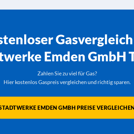
tenloser Gasvergleich
twerke Emden GmbH T
Zahlen Sie zu viel für Gas?
Hier kostenlos Gaspreis vergleichen und richtig sparen.
STADTWERKE EMDEN GMBH PREISE VERGLEICHE