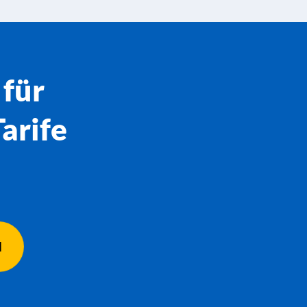
 für
arife
N