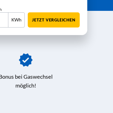
h
KWh
JETZT VERGLEICHEN
Bonus bei Gaswechsel
möglich!