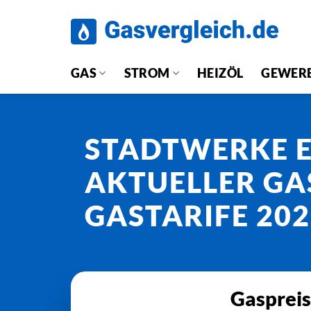
Zum
Inhalt
springen
GAS
STROM
HEIZÖL
GEWER
STADTWERKE 
AKTUELLER GA
GASTARIFE 20
Gaspreis