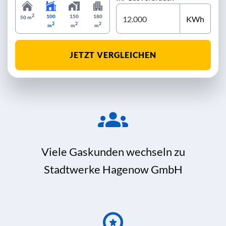
2
100
150
180
KWh
50 m
2
2
2
m
m
m
JETZT VERGLEICHEN
Viele Gaskunden wechseln zu
Stadtwerke Hagenow GmbH