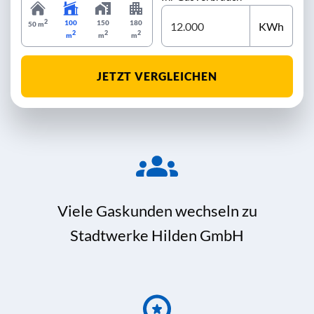
2
100
150
180
KWh
50 m
2
2
2
m
m
m
JETZT VERGLEICHEN
Viele Gaskunden wechseln zu
Stadtwerke Hilden GmbH