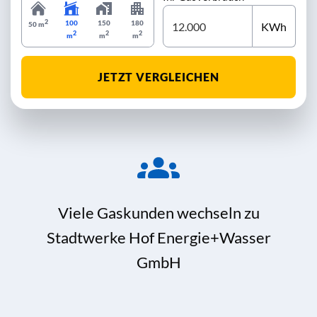
2
100
150
180
KWh
50 m
2
2
2
m
m
m
JETZT VERGLEICHEN
Viele Gaskunden wechseln zu
Stadtwerke Hof Energie+Wasser
GmbH