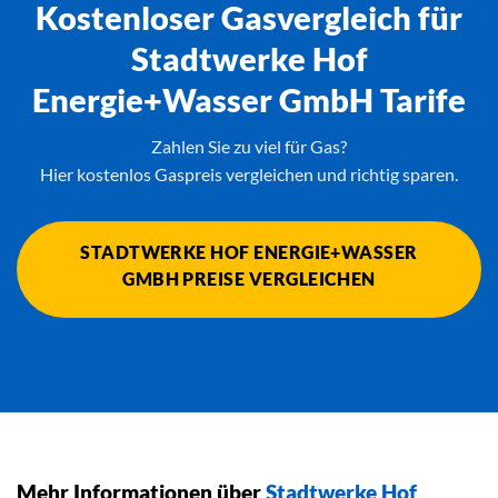
Kostenloser Gasvergleich für
Stadtwerke Hof
Energie+Wasser GmbH Tarife
Zahlen Sie zu viel für Gas?
Hier kostenlos Gaspreis vergleichen und richtig sparen.
STADTWERKE HOF ENERGIE+WASSER
GMBH PREISE VERGLEICHEN
Mehr Informationen über
Stadtwerke Hof