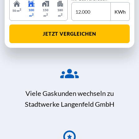
2
100
150
180
KWh
50 m
2
2
2
m
m
m
JETZT VERGLEICHEN
Viele Gaskunden wechseln zu
Stadtwerke Langenfeld GmbH