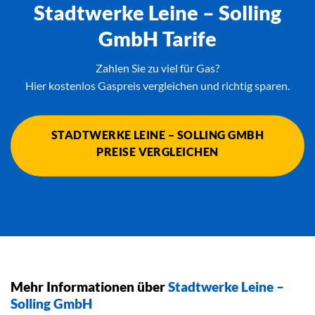
Stadtwerke Leine – Solling
GmbH Tarife
Zahlen Sie zu viel für Gas?
Hier kostenlos Gaspreis vergleichen und richtig sparen.
STADTWERKE LEINE – SOLLING GMBH
PREISE VERGLEICHEN
Mehr Informationen über
Stadtwerke Leine –
Solling GmbH