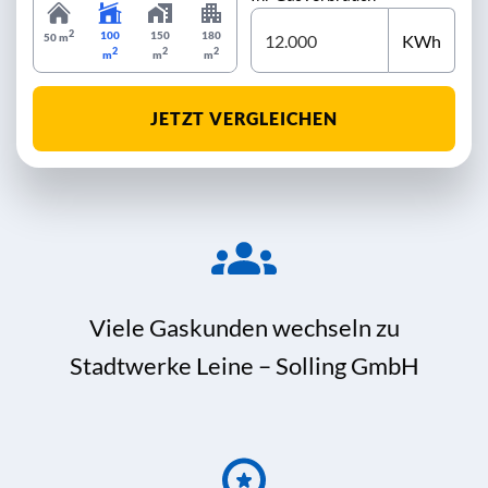
2
100
150
180
KWh
50 m
2
2
2
m
m
m
JETZT VERGLEICHEN
Viele Gaskunden wechseln zu
Stadtwerke Leine – Solling GmbH