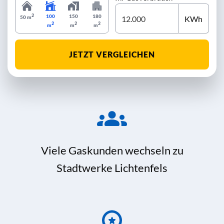
2
100
150
180
KWh
50 m
2
2
2
m
m
m
JETZT VERGLEICHEN
Viele Gaskunden wechseln zu
Stadtwerke Lichtenfels