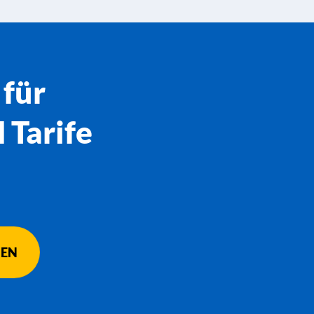
 für
Tarife
HEN