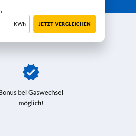
h
KWh
JETZT VERGLEICHEN
Bonus bei Gaswechsel
möglich!