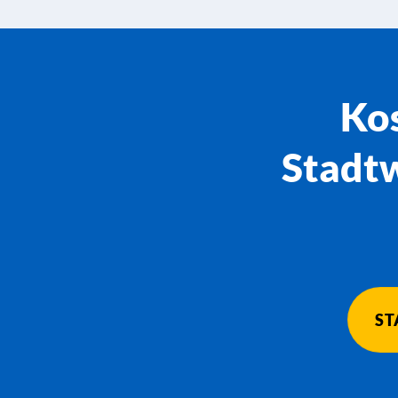
Kos
Stadt
ST