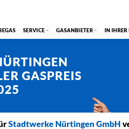
BEGAS
SERVICE
GASANBIETER
IN IHRER
NÜRTINGEN
ER GASPREIS
025
für
Stadtwerke Nürtingen GmbH
ve