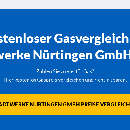
tenloser Gasvergleich
werke Nürtingen GmbH 
Zahlen Sie zu viel für Gas?
Hier kostenlos Gaspreis vergleichen und richtig sparen.
ADTWERKE NÜRTINGEN GMBH PREISE VERGLEIC