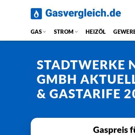
Zum
Inhalt
springen
GAS
STROM
HEIZÖL
GEWER
STADTWERKE 
GMBH AKTUELL
& GASTARIFE 2
Gaspreis 