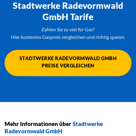
Stadtwerke Radevormwald
GmbH Tarife
Zahlen Sie zu viel für Gas?
Hier kostenlos Gaspreis vergleichen und richtig sparen.
STADTWERKE RADEVORMWALD GMBH
PREISE VERGLEICHEN
Mehr Informationen über
Stadtwerke
Radevormwald GmbH