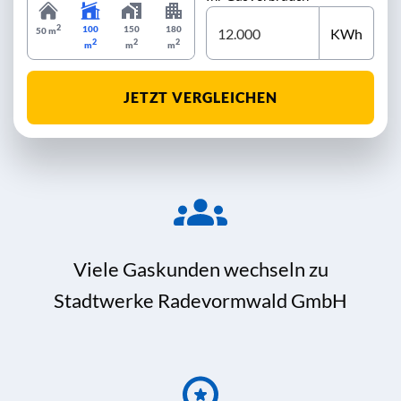
2
100
150
180
KWh
50 m
2
2
2
m
m
m
JETZT VERGLEICHEN
Viele Gaskunden wechseln zu
Stadtwerke Radevormwald GmbH