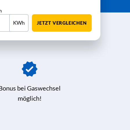
h
KWh
JETZT VERGLEICHEN
Bonus bei Gaswechsel
möglich!