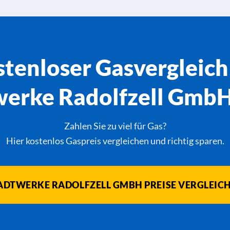
tenloser Gasvergleich
erke Radolfzell GmbH
Zahlen Sie zu viel für Gas?
Hier kostenlos Gaspreis vergleichen und richtig sparen.
ADTWERKE RADOLFZELL GMBH PREISE VERGLEIC