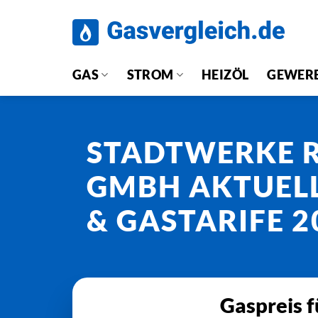
Zum
Inhalt
springen
GAS
STROM
HEIZÖL
GEWER
STADTWERKE 
GMBH AKTUELL
& GASTARIFE 2
Gaspreis 