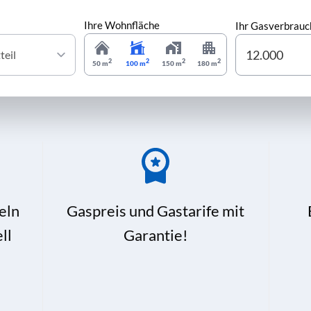
Ihre Wohnfläche
Ihr Gasverbrauc
2
2
2
2
50 m
100 m
150 m
180 m
eln
Gaspreis und Gastarife mit
ll
Garantie!