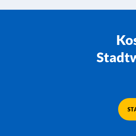
Kos
Stadtw
ST