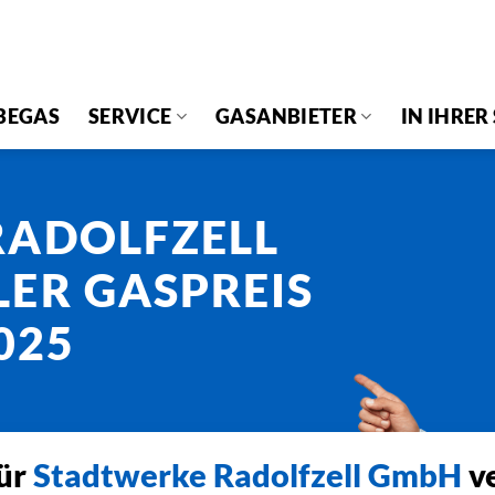
BEGAS
SERVICE
GASANBIETER
IN IHRER
RADOLFZELL
ER GASPREIS
025
für
Stadtwerke Radolfzell GmbH
ve