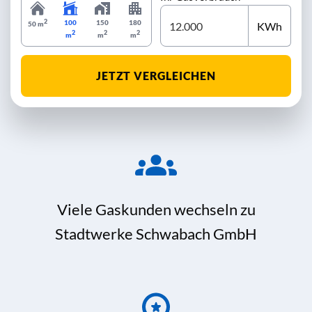
2
100
150
180
KWh
50 m
2
2
2
m
m
m
JETZT VERGLEICHEN
Viele Gaskunden wechseln zu
Stadtwerke Schwabach GmbH