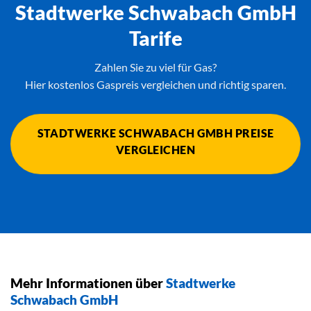
Stadtwerke Schwabach GmbH
Tarife
Zahlen Sie zu viel für Gas?
Hier kostenlos Gaspreis vergleichen und richtig sparen.
STADTWERKE SCHWABACH GMBH PREISE
VERGLEICHEN
Mehr Informationen über
Stadtwerke
Schwabach GmbH