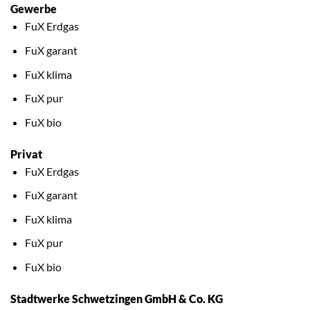
Gewerbe
FuX Erdgas
FuX garant
FuX klima
FuX pur
FuX bio
Privat
FuX Erdgas
FuX garant
FuX klima
FuX pur
FuX bio
Stadtwerke Schwetzingen GmbH & Co. KG