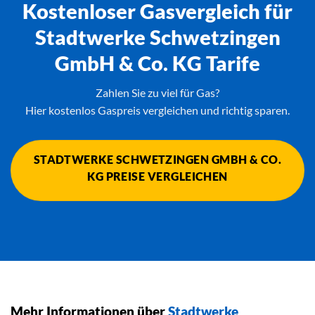
Kostenloser Gasvergleich für
Stadtwerke Schwetzingen
GmbH & Co. KG Tarife
Zahlen Sie zu viel für Gas?
Hier kostenlos Gaspreis vergleichen und richtig sparen.
STADTWERKE SCHWETZINGEN GMBH & CO.
KG PREISE VERGLEICHEN
Mehr Informationen über
Stadtwerke