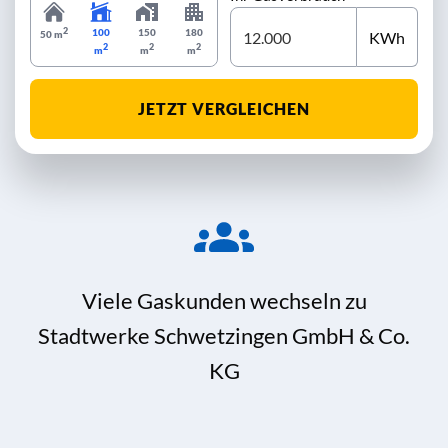
2
100
150
180
KWh
50 m
2
2
2
m
m
m
JETZT VERGLEICHEN
Viele Gaskunden wechseln zu
Stadtwerke Schwetzingen GmbH & Co.
KG