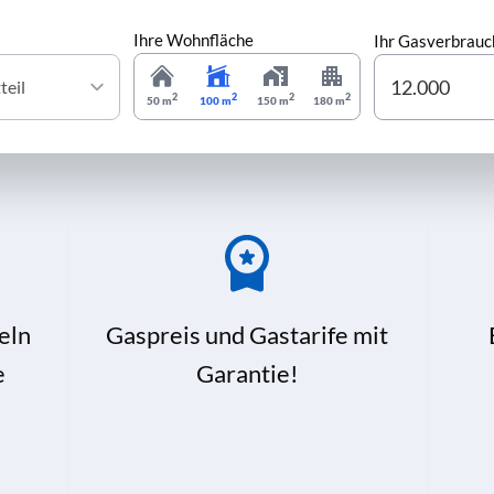
Ihre Wohnfläche
Ihr Gasverbrauc
2
2
2
2
50 m
100 m
150 m
180 m
eln
Gaspreis und Gastarife mit
e
Garantie!