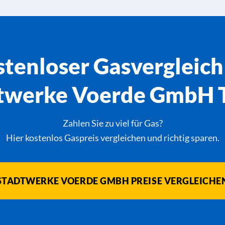
tenloser Gasvergleich
twerke Voerde GmbH T
Zahlen Sie zu viel für Gas?
Hier kostenlos Gaspreis vergleichen und richtig sparen.
STADTWERKE VOERDE GMBH PREISE VERGLEICHE