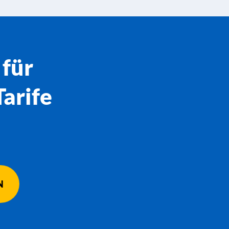
 für
arife
N