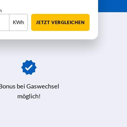
h
KWh
JETZT VERGLEICHEN
Bonus bei Gaswechsel
möglich!