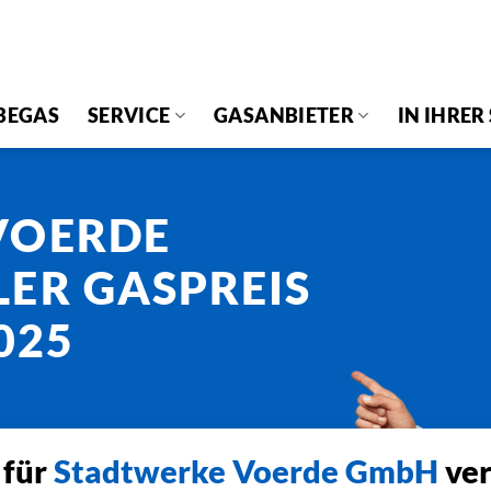
BEGAS
SERVICE
GASANBIETER
IN IHRER
VOERDE
ER GASPREIS
025
 für
Stadtwerke Voerde GmbH
ver