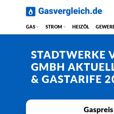
Zum
Inhalt
springen
GAS
STROM
HEIZÖL
GEWER
STADTWERKE 
GMBH AKTUELL
& GASTARIFE 2
Gaspreis