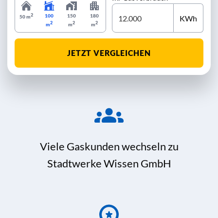
2
100
150
180
KWh
50 m
2
2
2
m
m
m
JETZT VERGLEICHEN
Viele Gaskunden wechseln zu
Stadtwerke Wissen GmbH