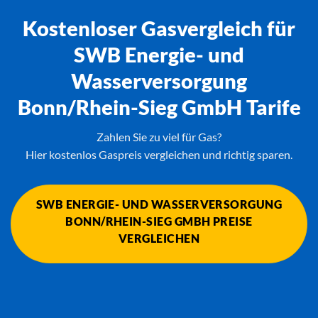
Kostenloser Gasvergleich für
SWB Energie- und
Wasserversorgung
Bonn/Rhein-Sieg GmbH Tarife
Zahlen Sie zu viel für Gas?
Hier kostenlos Gaspreis vergleichen und richtig sparen.
SWB ENERGIE- UND WASSERVERSORGUNG
BONN/RHEIN-SIEG GMBH PREISE
VERGLEICHEN