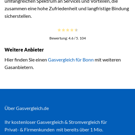
umfangreichen Spektrum an Services und Vorteilen, die
zusammen eine hohe Zufriedenheit und langfristige Bindung
sicherstellen.
Bewertung:
4.6
/ 5.
104
Weitere Anbieter
Hier finden Sie einen
Gasvergleich für Bonn
mit weiteren
Gasanbietern.
Über Gasvergleich.de
Ihr kostenloser
Gasvergleich
&
Stromvergleich
für
Privat- & Firmenkunden mit bereits über 1 Mio.