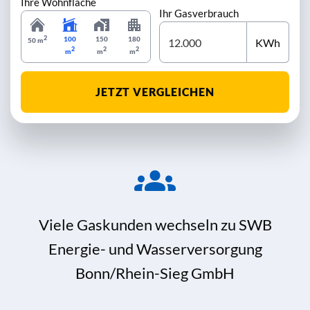
Ihre Wohnfläche
Ihr Gasverbrauch
2
100
150
180
KWh
50 m
2
2
2
m
m
m
JETZT VERGLEICHEN
Viele Gaskunden wechseln zu SWB
Energie- und Wasserversorgung
Bonn/Rhein-Sieg GmbH