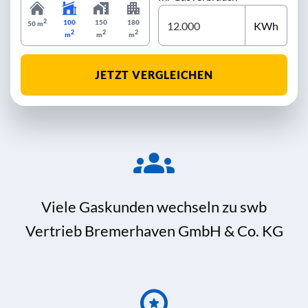
2
100
150
180
KWh
50 m
2
2
2
m
m
m
JETZT VERGLEICHEN
Viele Gaskunden wechseln zu swb
Vertrieb Bremerhaven GmbH & Co. KG